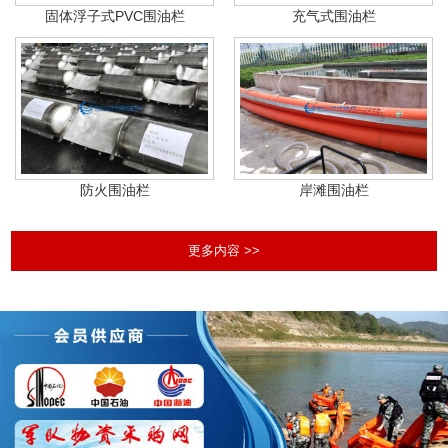
固体浮子式PVC围油栏
充气式围油栏
防火围油栏
岸滩围油栏
更多内容 >>