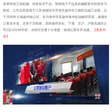
保类特色工程机械、纳米技术产品、智能电子产品及机械配套件的研发与
制造。公司总部座落于江苏省级经济开发区扬州市江都区仙城工业园，位
于2500年古城扬州核心区。东与泰州市及扬州泰州机场毗邻而居，南濒长
江黄金水道，北依宁启铁路，高铁扬州东站、宁通、京沪、沪陕高速距公
司2至10分钟车程，水陆空交通十分便捷，地域位置非常优越。
【更多内
容】